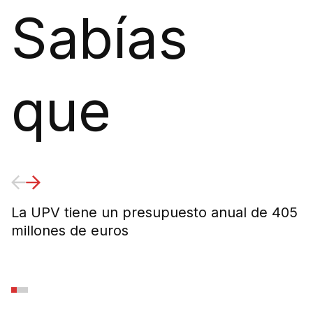
Sabías
que
La UPV tiene un presupuesto anual de 405
E
millones de euros
e
m