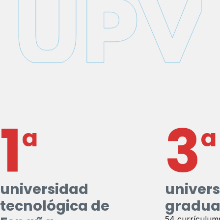
1
3
a
a
universidad
univer
tecnológica de
gradua
54 currículums