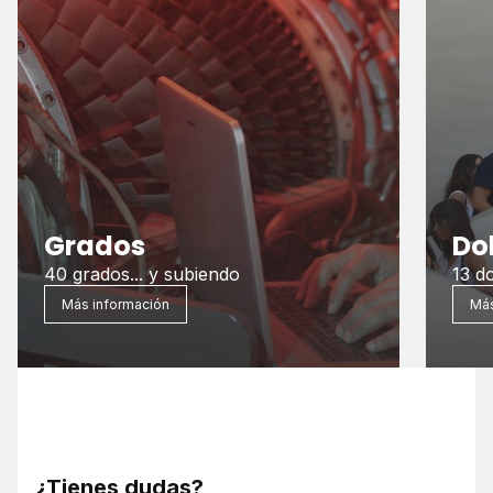
Grados
Do
40 grados... y subiendo
13 do
Más información
Más
¿Tienes dudas?