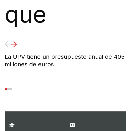
que
La UPV tiene un presupuesto anual de 405
E
millones de euros
e
m