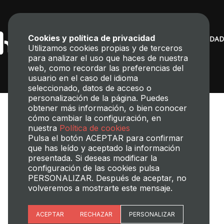
Cookies y política de privacidad
Utilizamos cookies propias y de terceros
para analizar el uso que haces de nuestra
web, como recordar las preferencias del
usuario en el caso del idioma
seleccionado, datos de acceso o
personalización de la página. Puedes
obtener más información, o bien conocer
cómo cambiar la configuración, en
nuestra
Política de cookies
Pulsa el botón ACEPTAR para confirmar
que has leído y aceptado la información
presentada. Si deseas modificar la
Transparencia
Perfil del contratante
Mapa web
Aviso legal
configuración de las cookies pulsa
Política de cookies
Política de privacidad
Gestión de Cookies
PERSONALIZAR. Después de aceptar, no
volveremos a mostrarte este mensaje.
©2025 Universitat Politècnica de València
Esenciales
ACEPTAR
RECHAZAR
PERSONALIZAR