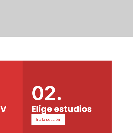
02.
PV
Elige estudios
Ir a la sección