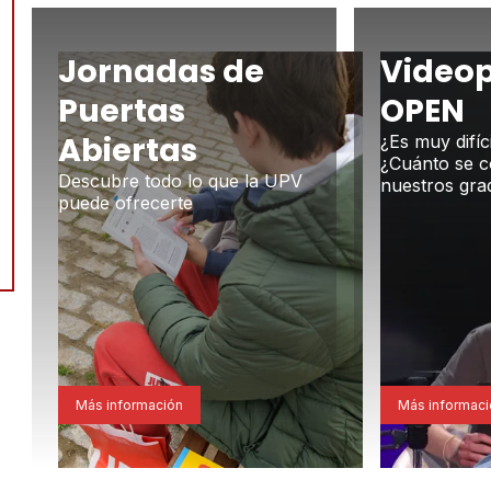
Jornadas de
Video
Puertas
OPEN
Abiertas
¿Es muy difíc
¿Cuánto se 
Descubre todo lo que la UPV
nuestros gra
puede ofrecerte
Más información
Más informac