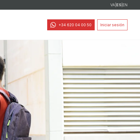
VA
|
ES
|
EN
+34 620 04 00 50
Iniciar sesión