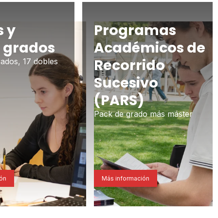
 y
Programas
 grados
Académicos de
Recorrido
ados, 17 dobles
Sucesivo
(PARS)
Pack de grado más máster
ión
Más información