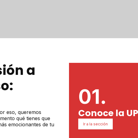
ión a
o:
01.
Conoce la U
 Por eso, queremos
omento qué tienes que
más emocionantes de tu
Ir a la sección