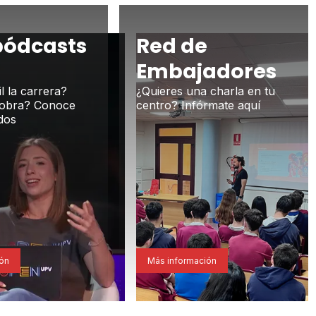
pódcasts
Red de
Embajadores
il la carrera?
¿Quieres una charla en tu
cobra? Conoce
centro? Infórmate aquí
dos
ión
Más información