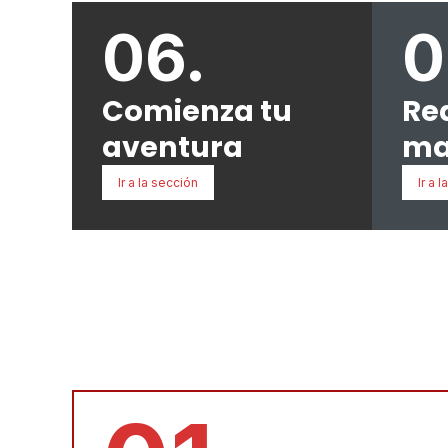
06.
0
Comienza tu
Rea
aventura
ma
Ir a la sección
Ir a 