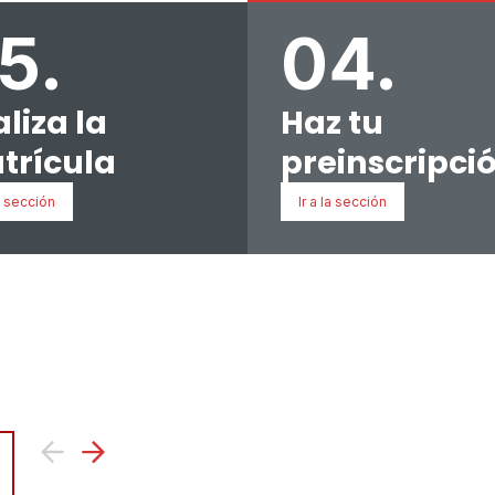
5.
04.
liza la
Haz tu
trícula
preinscripci
la sección
Ir a la sección