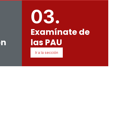
03.
Examínate de
ón
las PAU
Ir a la sección